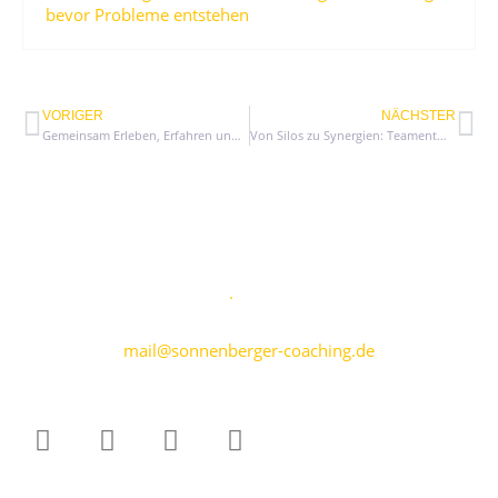
bevor Probleme entstehen
VORIGER
NÄCHSTER
Gemeinsam Erleben, Erfahren und Gestalten
Von Silos zu Synergien: Teamentwicklung über Abteilungsgrenzen hinaus
Karen Sonnenberger
Marktplatz 5
·
69469 Weinheim
+49 176 70799809
mail@sonnenberger-coaching.de