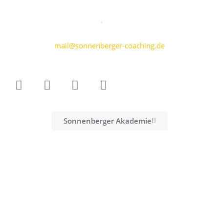
Karen Sonnenberger
Marktplatz 5
·
69469 Weinheim
+49 176 70799809
mail@sonnenberger-coaching.de
Sonnenberger Akademie