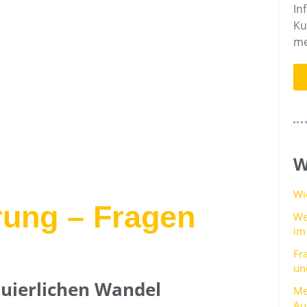
In
Ku
me
W
Wi
rung – Fragen
We
im
Fr
un
nuierlichen Wandel
Me
Au