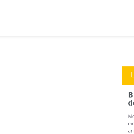
B
d
Me
ei
an