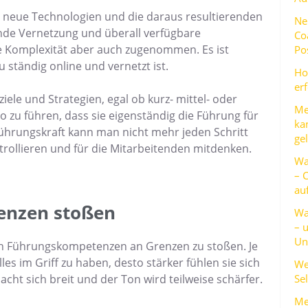
ch neue Technologien und die daraus resultierenden
Ne
de Vernetzung und überall verfügbare
Co
die Komplexität aber auch zugenommen. Es ist
Po
 ständig online und vernetzt ist.
Ho
er
ele und Strategien, egal ob kurz- mittel- oder
Me
o zu führen, dass sie eigenständig die Führung für
ka
Führungskraft kann man nicht mehr jeden Schritt
ge
ntrollieren und für die Mitarbeitenden mitdenken.
Wa
– 
au
enzen stoßen
Wa
– 
Un
gen Führungskompetenzen an Grenzen zu stoßen. Je
s im Griff zu haben, desto stärker fühlen sie sich
We
Sel
acht sich breit und der Ton wird teilweise schärfer.
Me