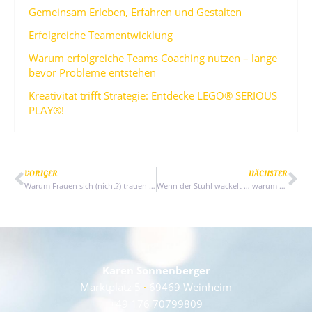
Gemeinsam Erleben, Erfahren und Gestalten
Erfolgreiche Teamentwicklung
Warum erfolgreiche Teams Coaching nutzen – lange
bevor Probleme entstehen
Kreativität trifft Strategie: Entdecke LEGO® SERIOUS
PLAY®!
VORIGER
NÄCHSTER
Warum Frauen sich (nicht?) trauen – Chancen und Herausforderungen auf dem Arbeitsmarkt
Wenn der Stuhl wackelt … warum Selbstführung so wichtig ist!
Karen Sonnenberger
Marktplatz 5
·
69469 Weinheim
+49 176 70799809