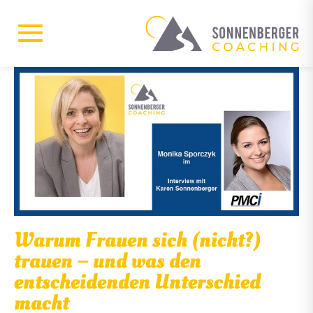
Warum Frauen sich (nicht?)
trauen – und was den
entscheidenden Unterschied
macht