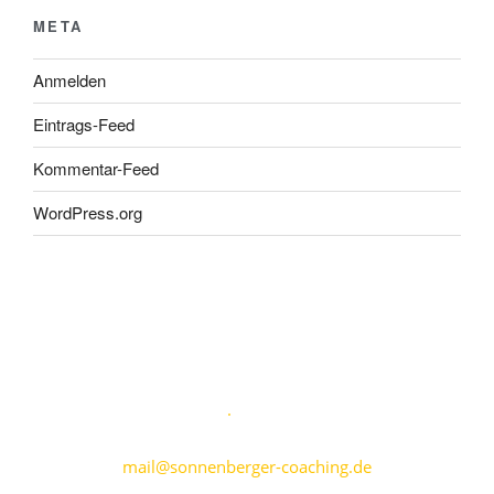
META
Anmelden
Eintrags-Feed
Kommentar-Feed
WordPress.org
Karen Sonnenberger
Marktplatz 5
·
69469 Weinheim
+49 176 70799809
mail@sonnenberger-coaching.de