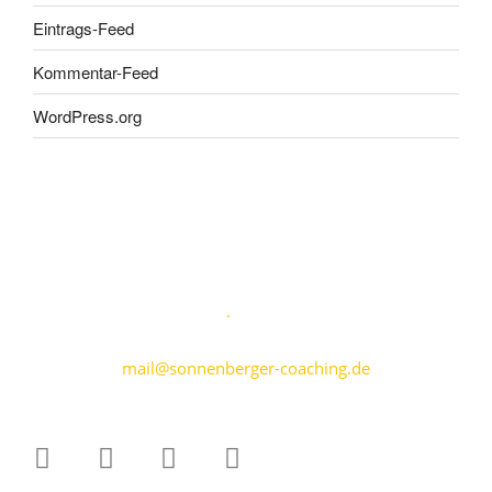
Eintrags-Feed
Kommentar-Feed
WordPress.org
Karen Sonnenberger
Marktplatz 5
·
69469 Weinheim
+49 176 70799809
mail@sonnenberger-coaching.de